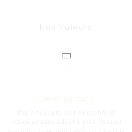
Nos Valeurs
Dévouement
Être à l’écoute de nos clients et
travailler sans relâche pour trouver
systématiquement des solutions aux