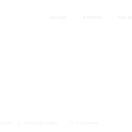
ACCUEIL
À PROPOS
NOS SE
STEPH
n, 2019
Post by
AEV_c@M3
0 Comment